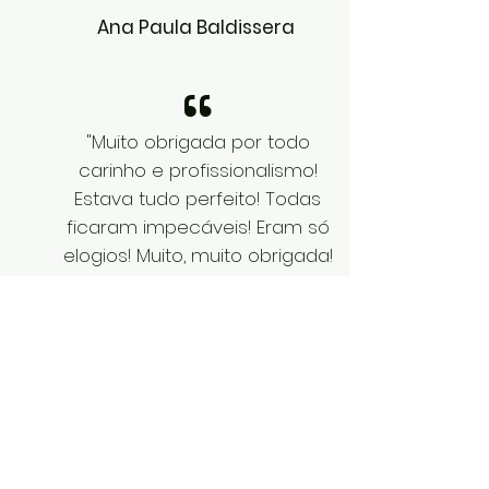
Ana Paula Baldissera
“
"Muito obrigada por todo
carinho e profissionalismo!
Estava tudo perfeito! Todas
ficaram impecáveis! Eram só
elogios! Muito, muito obrigada!
De coração...um beijão em
todas!"
Lívia Martins