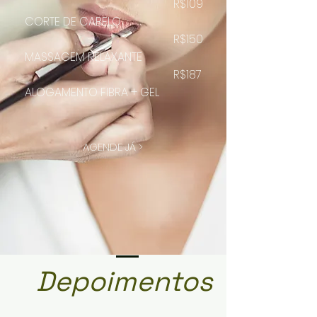
R$109
CORTE DE CABELO
R$150
MASSAGEM RELAXANTE
R$187
ALOGAMENTO FIBRA + GEL
AGENDE JÁ >
Depoimentos