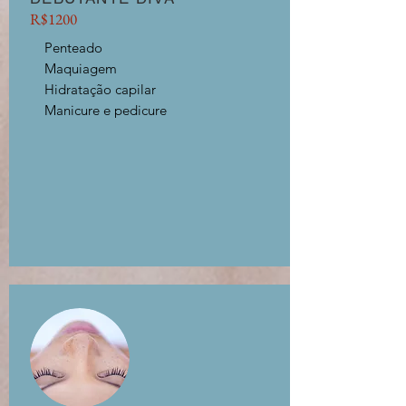
R$1200
Penteado
Maquiagem
Hidratação capilar
Manicure e pedicure