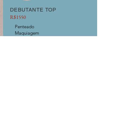
DEBUTANTE TOP
R$1550
Penteado
Maquiagem
Hidratação capilar
Manicure e pedicure
Teste de penteado e maquiagem